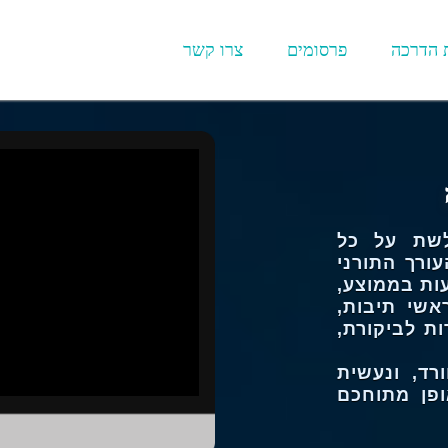
 הדרכה
פרסומים
צרו קשר
שת על כל
ורך התורני
עות בממוצע,
אשי תיבות,
ת לביקורת,
ד, ונעשית
פן מתוחכם