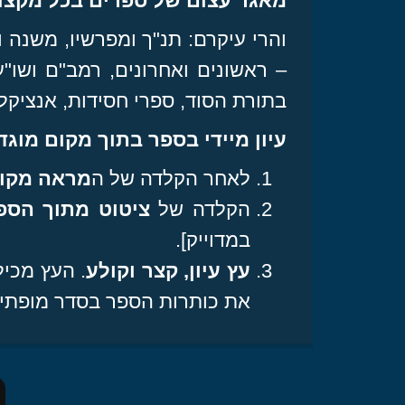
מאגר עצום של ספרים בכל מקצו
והרי עיקרם: תנ"ך ומפרשיו, משנה
– ראשונים ואחרונים, רמב"ם ושו"
בתורת הסוד, ספרי חסידות, אנציקלו
עיון מיידי בספר בתוך מקום מוג
לאחר הקלדה של ה
מראה מקו
הקלדה של
ציטוט מתוך הספ
במדוייק]
.
עץ עיון, קצר וקולע
. העץ מכי
את כותרות הספר בסדר מופתי.