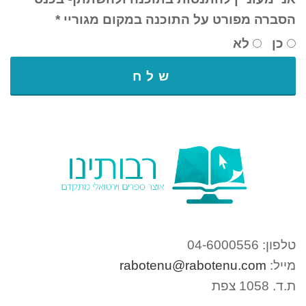
הסברה מפורט על התוכנה במקום מגוריי
*
כן
לא
שלח
טלפון: 04-6000556
מייל:
rabotenu@rabotenu.com
ת.ד. 1058 צפת​